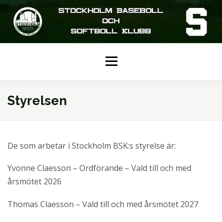
Hoppa
till
innehåll
Meny
HEM
KALENDER
SENIOR
Styrelsen
JUNIOR
UNGDOM
NÄCKEN CUP
De som arbetar i Stockholm BSK:s styrelse är:
Yvonne Claesson – Ordförande – Vald till och med
OM SBSK
KONTAKTA OSS
årsmötet 2026
Thomas Claesson – Vald till och med årsmötet 2027