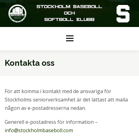
Hoppa
till
innehåll
Meny
HEM
KALENDER
SENIOR
Kontakta oss
JUNIOR
UNGDOM
NÄCKEN CUP
För att komma i kontakt med de ansvariga för
Stockholms seniorverksamhet är det lättast att maila
någon av e-postadresserna nedan.
OM SBSK
KONTAKTA OSS
Generell e-postadress för information –
info@stockholmbaseboll.com