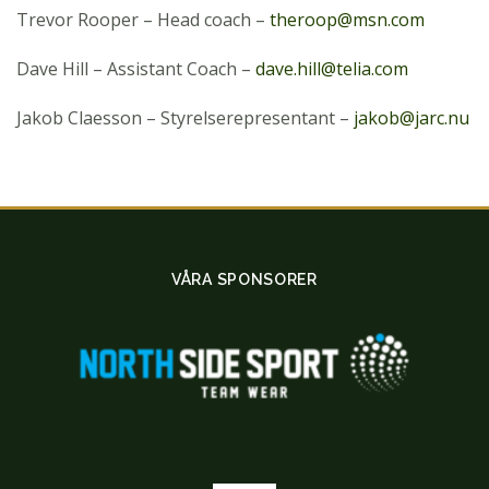
Trevor Rooper – Head coach –
theroop@msn.com
Dave Hill – Assistant Coach –
dave.hill@telia.com
Jakob Claesson – Styrelserepresentant –
jakob@jarc.nu
VÅRA SPONSORER