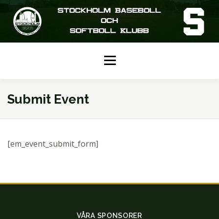
Hoppa
till
innehåll
Meny
HEM
KALENDER
SENIOR
Submit Event
JUNIOR
UNGDOM
NÄCKEN CUP
[em_event_submit_form]
OM SBSK
KONTAKTA OSS
VÅRA SPONSORER